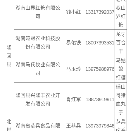
湖南山界红糖有限公
叔山
钱小红
13317392037
司
界红
糖
龙牙
湖南楚冠农业科技股
易佑铁
18007393531
百合
份有限公司
隆
干
回
马姑
县
湖南马氏牧业有限公
马玉珍
13975988976
娘
司
红糖
瑶山
隆回县兴隆丰农业开
哥猪
肖红军
18873919911
发有限公司
血丸
子
北
恭兵
湖南省恭兵食品有限
王恭兵
13973979846
塔
卤香