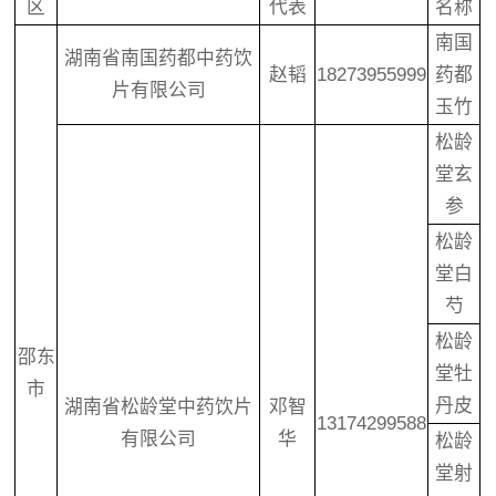
区
代表
名称
南国
湖南省南国药都中药饮
赵韬
18273955999
药都
片有限公司
玉竹
松龄
堂玄
参
松龄
堂白
芍
松龄
邵东
堂牡
市
丹皮
湖南省松龄堂中药饮片
邓智
13174299588
有限公司
华
松龄
堂射