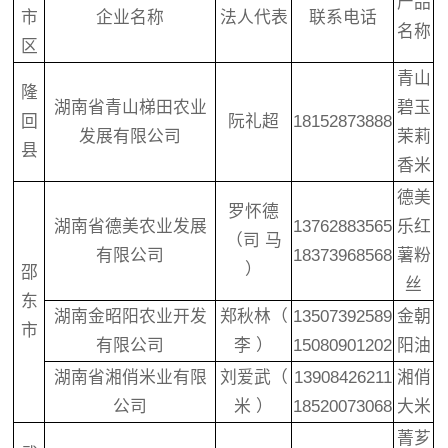
产品
市
企业名称
法人代表
联系电话
名称
区
青山
隆
湖南省青山梯田农业
碧玉
回
阮礼超
18152873888
发展有限公司
茉莉
县
香米
德美
罗怀德
湖南省德美农业发展
13762883565
乐红
（司 马
有限公司
18373968568
薯粉
）
邵
丝
东
湖南金昭阳农业开发
郑秋林（
13507392589
金朝
市
有限公司
李 ）
15080901202
阳油
湖南省湘俏米业有限
刘爱武（
13908426211
湘俏
公司
米 ）
18520073068
大米
菁芗