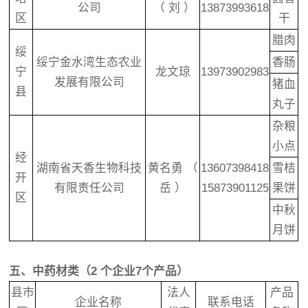
公司
（ 刘 ）
13873993618
区
干
腊肉
绥
绥宁金水湾生态农业
香肠
宁
龙文琼
13973902983
发展有限公司
猪血
县
丸子
杂粮
小点
经
湖南省天香生物科技
黄名勇 （
13607398418
雪桔
开
有限责任公司
岳 ）
15873901125
果饼
区
中秋
月饼
五、中药材类（2 个企业7个产品）
县市
法人
产品
企业名称
联系电话