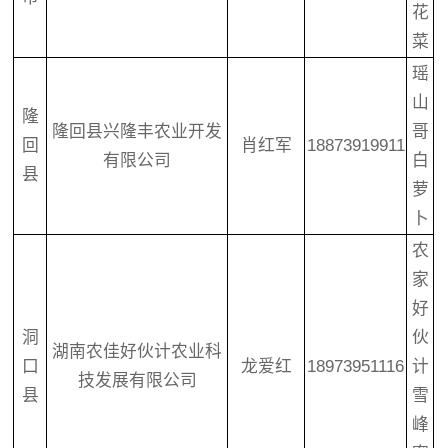
花
菜
瑶
山
隆
隆回县兴隆丰农业开发
哥
回
肖红军
18873919911
有限公司
白
县
萝
卜
农
家
好
洞
伙
湖南农佳好伙计农业科
口
龙爱红
18973951116
计
技发展有限公司
县
雪
峰