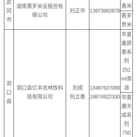
武
香米
湖南菁芗米业股份有
冈
刘正华
13973962878
限公司
菁芗
市
贡米
华夏
康原
香系
列
251
ml茶
洞
油
洞口县亿丰农林牧科
刘成
13487627088
口
技有限公司
向立香
18874922330
华夏
县
康天
成系
列
750