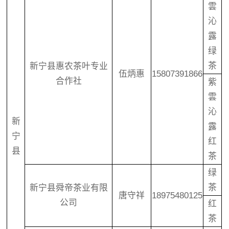
雲
沁
露
绿
茶
新宁县惠农茶叶专业
伍炳惠
15807391866
合作社
紫
雲
沁
新
露
宁
红
县
茶
绿
茶
新宁县舜帝茶业有限
唐守祥
18975480125
公司
红
茶