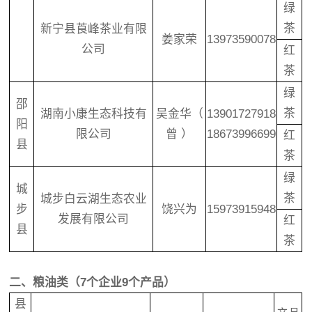
绿
茶
新宁县莨峰茶业有限
姜家荣
13973590078
公司
红
茶
绿
邵
茶
湖南小康生态科技有
吴金华（
13901727918
阳
限公司
曾 ）
18673996699
红
县
茶
绿
城
茶
城步白云湖生态农业
步
饶兴为
15973915948
发展有限公司
红
县
茶
二、粮油类（7个企业9个产品）
县