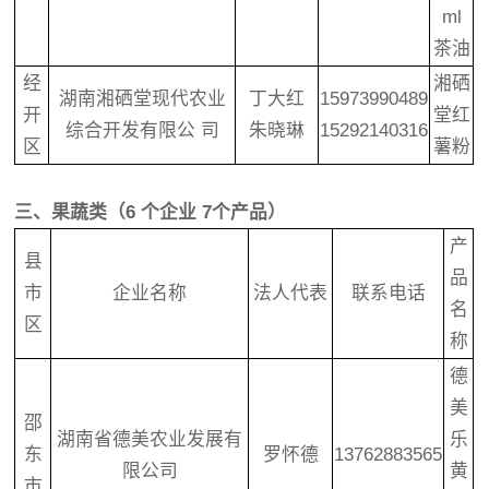
ml
茶油
经
湘硒
湖南湘硒堂现代农业
丁大红
15973990489
开
堂红
综合开发有限公 司
朱晓琳
15292140316
区
薯粉
三、果蔬类（6 个企业 7个产品）
产
县
品
市
企业名称
法人代表
联系电话
名
区
称
德
美
邵
湖南省德美农业发展有
乐
东
罗怀德
13762883565
限公司
黄
市