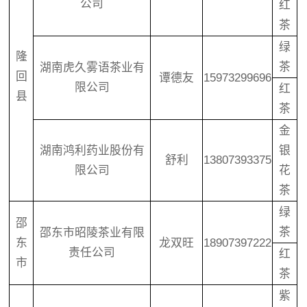
公司
红
茶
绿
隆
茶
湖南虎久雾语茶业有
回
谭德友
15973299696
限公司
红
县
茶
金
湖南鸿利药业股份有
银
舒利
13807393375
限公司
花
茶
绿
邵
茶
邵东市昭陵茶业有限
东
龙双旺
18907397222
责任公司
红
市
茶
紫