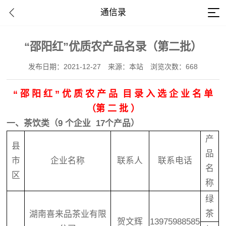
通信录
“邵阳红”优质农产品名录（第二批）
发布日期：2021-12-27
来源：本站
浏览次数：668
“ 邵 阳 红 ” 优 质 农 产 品
目 录 入 选 企 业 名 单
（第 二 批 ）
一、茶饮类（9 个企业 17个产品）
产
县
品
市
企业名称
联系人
联系电话
名
区
称
绿
茶
湖南喜来品茶业有限
贺文辉
13975988585