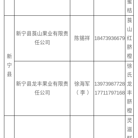
蜜
桔
莨
山
新宁县莨山果业有限责
陈锡祥
18473936679
红
任公司
脐
橙
新
宁
徐
县
氏
新宁县龙丰果业有限责
徐海军
13973987728
龙
任公司
（ 李 ）
17711797168
丰
脐
橙
灵
滋