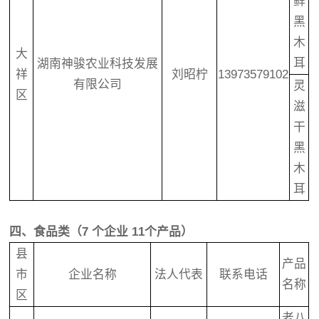
鲜
黑
木
大
耳
湖南神骏农业科技发展
祥
刘昭柠
13973579102
有限公司
灵
区
滋
干
黑
木
耳
四、食品类（7 个企业 11个产品）
县
产品
市
企业名称
法人代表
联系电话
名称
区
老八