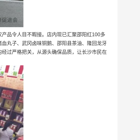
品令人目不暇接。店内现已汇聚邵阳红100多
猪血丸子、武冈卤味铜鹅、邵阳县茶油、隆回龙牙
均经过严格把关，从源头确保品质，让长沙市民在