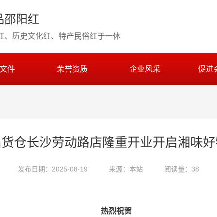
品邵阳红
红、历史文化红、特产民俗红于一体
文件
荣誉资质
企业风采
促进
出货仓长沙劳动路店隆重开业开启湘味好
发布日期：2025-08-19
来源：本站
阅读量：38
热烈祝贺