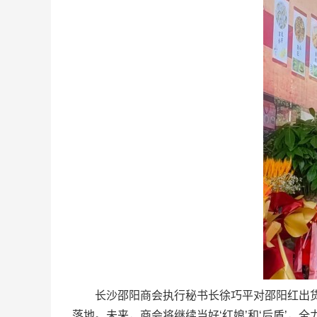
长沙邵阳商会执行秘书长徐巧平对邵阳红出货仓
落地。未来，商会将继续当好‘红娘’和‘后盾’，